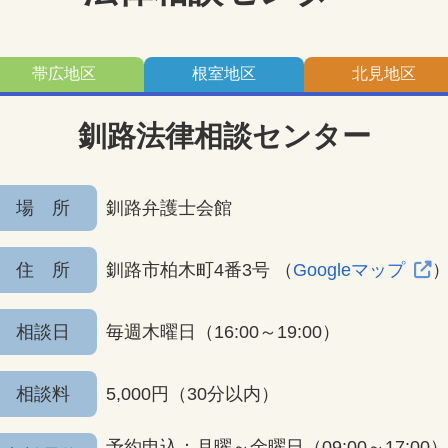
帯広
地区
根室
地区
北見
地区
釧路法律相談センター
場 所
釧路弁護士会館
住 所
釧路市柏木町4番3号
（
Googleマップ
相談日
毎週木曜日（16:00～19:00）
相談料
5,000円（30分以内）
予約申込：月曜～金曜日
（09:00～17:00）